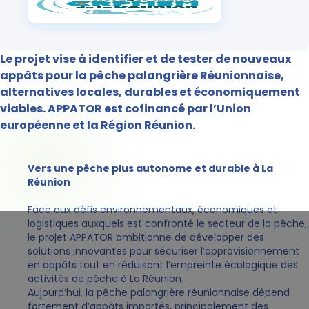
Le projet vise à identifier et de tester de nouveaux
appâts pour la pêche palangrière Réunionnaise,
alternatives locales, durables et économiquement
viables. APPATOR est cofinancé par l’Union
européenne et la Région Réunion.
Vers une pêche plus autonome et durable à La
Réunion
Face aux défis environnementaux, économiques et
logistiques auxquels est confronté le secteur de la pêche,
le projet APPATOR ambitionne de développer des
solutions innovantes pour sécuriser l’approvisionnement
en appâts tout en réduisant l’empreinte écologique des
activités de pêche à La Réunion.
Aujourd’hui, la pêche palangrière réunionnaise dépend
fortement d’appâts importés, principalement des