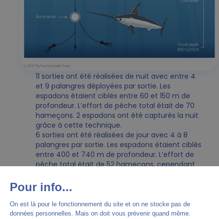
11 sorties ont été réalisées de nuit avec entre 4
et 9 palangres déployées par sortie. Les
espadons étaient ciblés entre 60 et 150 m de
profondeur. L’effort de pêche total était de 70
hameçons. 2 espadons ont été capturés la nuit
grâce à cette technique.
6 sorties ont été réalisées de jour avec 4 à 8
palangres par sortie. Les espadons étaient ciblés
entre 400 et 740 m de profondeur. L’effort de
pêche total était de 52 hameçons, cependant
aucun espadon n’a été pêché.